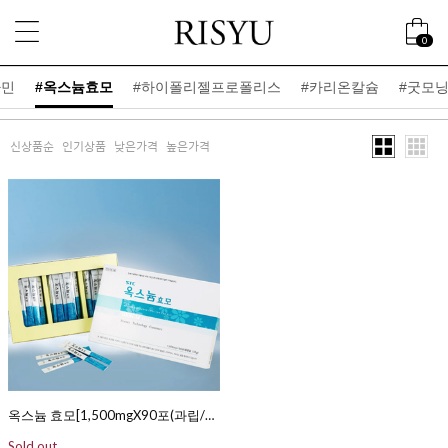
0
라민
#옥스늄효모
#하이폴리젤프로폴리스
#카리온칼슘
#굿모
신상품순
인기상품
낮은가격
높은가격
옥스늄 효모[1,500mgX90포(과립/30일분)]
Sold out