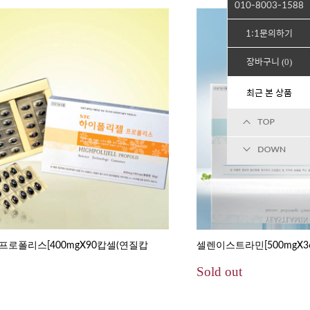
010-8003-1588
1:1문의하기
장바구니
0
최근 본 상품
프로폴리스[400mgX90캅셀(연질캅
셀렌이스트라민[500mgX36
Sold out