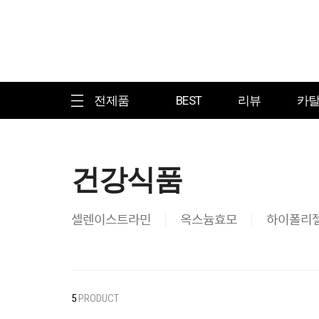
전제품
BEST
리뷰
카
건강식품
셀렌이스트라민
옥스늄효모
하이폴리
5
PRODUCT