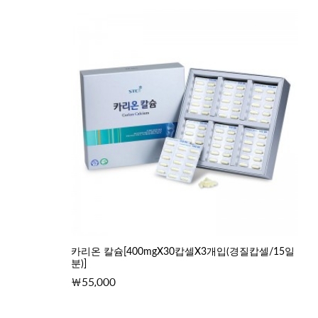
카리온 칼슘[400mgX30캅셀X3개입(경질캅셀/15일
분)]
55,000