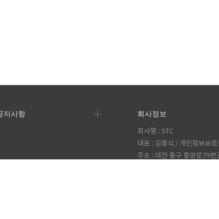
공지사항
회사정보
회사명 : STC
대표 : 김중식 / 개인정보보호
주소 : 대전 중구 중앙로79번길
사업자등록번호 : 305-26-3
통신판매 신고번호 : 2008-
전화번호 : 010-8003-158
영업신고번호 : 제 578 호