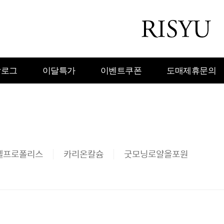
탈로그
이달특가
이벤트쿠폰
도매제휴문의
젤프로폴리스
카리온칼슘
굿모닝로얄올포원