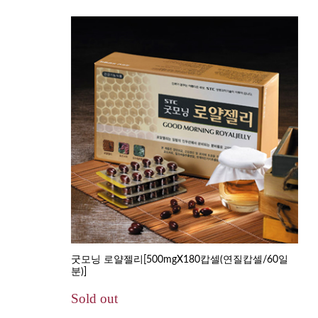
굿모닝 로얄젤리[500mgX180캅셀(연질캅셀/60일
분)]
Sold out