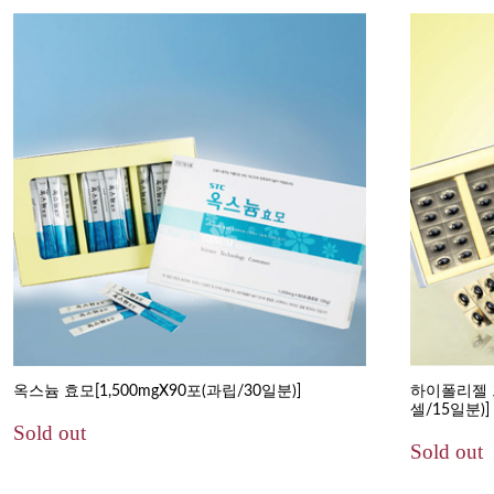
옥스늄 효모[1,500mgX90포(과립/30일분)]
하이폴리젤 
셀/15일분)]
Sold out
Sold out